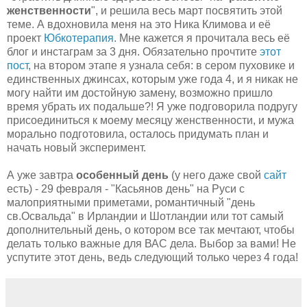
женственности
", и решила весь март посвятить этой
теме. А вдохновила меня на это Ника Климова и её
проект
Юбкотерапия
. Мне кажется я прочитала весь её
блог и инстаграм за 3 дня. Обязательно прочтите
этот
пост
, на втором этапе я узнала себя: в сером пуховике и
единственных джинсах, которым уже года 4, и я никак не
могу найти им достойную замену, возможно пришло
время убрать их подальше?! Я уже подговорила подругу
присоединиться к моему месяцу женственности, и мужа
морально подготовила, осталось придумать план и
начать новый эксперимент.
А уже завтра
особенный день
(у него даже свой
сайт
есть) - 29 февраля - "Касьянов день" на Руси с
малоприятными приметами, романтичный "день
св.Освальда" в Ирландии и Шотландии или тот самый
дополнительный день, о котором все так мечтают, чтобы
делать только важные для ВАС дела. Выбор за вами! Не
успутите этот день, ведь следующий только через 4 года!