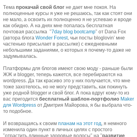
Тема
прокачай свой блог
не дает мне покоя. На
полноценные курсы я уже не решаюсь, так как стоят они
не мало, а освоить их полноценно я не успеваю и вроде
как обидно. А на днях мне попалась бесплатная
почтовая рассылка "
7day blog bootcamp
" от Dana Fox
(автора блога
Wonder Forest
, чьи посты bloglovin' мне
частенько присылает в рассылке) с ежедневными
небольшими заданиями, о которых я почему-то даже не
задумывалась.
Платформы для блогов имеют свою моду - раньше были
ЖЖ и blogger, теперь кажется, все перебираются на
wordpress. Да так красиво это у них получается, что мне
тоже захотелось, но не могу представить, как покинуть
уже родной blogger и свой блог. А пока вдруг кому-то из
вас пригодится
бесплатный шаблон-портфолио
Maker
для Wordpress
от Дмитрия Майорова, я бы выбрала что-
то подобное.
И возвращаясь к своим
планам на этот год
, я немного
изменила один пункт в личных целях с простого
"отрастить длинные здоровые волосы" на "
развитие