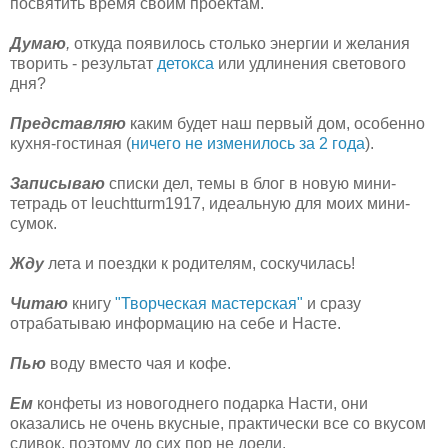
посвятить время своим проектам.
Думаю
,
откуда появилось столько энергии и желания
творить - результат
детокса
или удлинения светового
дня?
Представляю
каким будет наш первый дом, особенно
кухня-гостиная (
ничего не изменилось за 2 года
).
Записываю
списки дел, темы в блог в новую мини-
тетрадь от leuchtturm1917, идеальную для моих мини-
сумок.
Жду
лета и поездки к родителям, соскучилась!
Читаю
книгу
"Творческая мастерская"
и сразу
отрабатываю информацию на себе и Насте.
Пью
воду вместо чая и кофе.
Ем
конфеты из новогоднего подарка Насти, они
оказались не очень вкусные, практически все со вкусом
сливок, поэтому до сих пор не доели.