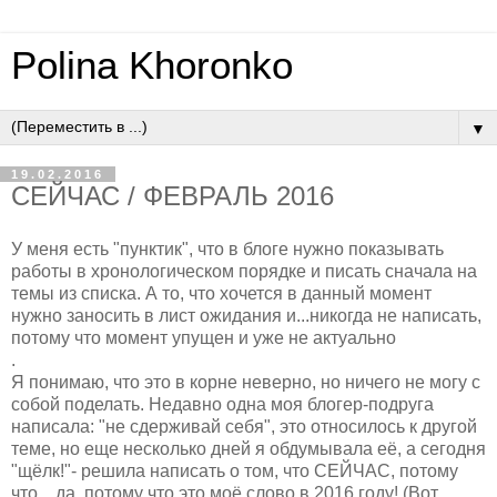
Polina Khoronko
▼
19.02.2016
СЕЙЧАС / ФЕВРАЛЬ 2016
У меня есть "пунктик", что в блоге нужно показывать
работы в хронологическом порядке и писать сначала на
темы из списка. А то, что хочется в данный момент
нужно заносить в лист ожидания и...никогда не написать,
потому что момент упущен и уже не актуально
.
Я понимаю, что это в корне неверно, но ничего не могу с
собой поделать. Недавно одна моя блогер-подруга
написала: "не сдерживай себя", это относилось к другой
теме, но еще несколько дней я обдумывала её, а сегодня
"щёлк!"- решила написать о том, что СЕЙЧАС, потому
что... да, потому что это моё слово в 2016 году! (Вот