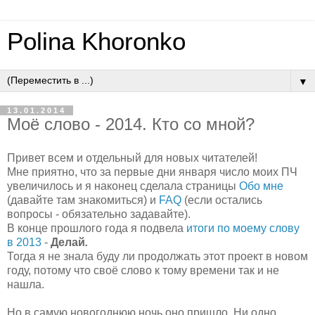
Polina Khoronko
▼
13.01.2014
Моё слово - 2014. Кто со мной?
Привет всем и отдельный для новых читателей!
Мне приятно, что за первые дни января число моих ПЧ
увеличилось и я наконец сделала страницы
Обо мне
(давайте там знакомиться) и
FAQ
(если остались
вопросы - обязательно задавайте).
В конце прошлого года я подвела
итоги по моему слову
в 2013
-
Делай
.
Тогда я не знала буду ли продолжать этот проект в новом
году, потому что своё слово к тому времени так и не
нашла.
Но в самую новогоднюю ночь оно пришло. Ни одно