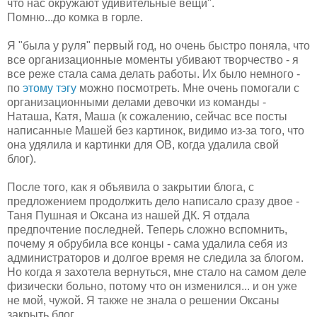
что нас окружают удивительные вещи".
Помню...до комка в горле.
Я "была у руля" первый год, но очень быстро поняла, что
все организационные моменты убивают творчество - я
все реже стала сама делать работы. Их было немного -
по
этому тэгу
можно посмотреть. Мне очень помогали с
организационными делами девочки из команды -
Наташа, Катя, Маша (к сожалению, сейчас все посты
написанные Машей без картинок, видимо из-за того, что
она удялила и картинки для ОВ, когда удалила свой
блог).
После того, как я объявила о закрытии блога, с
предложением продолжить дело написало сразу двое -
Таня Пушная и Оксана из нашей ДК. Я отдала
предпочтение последней. Теперь сложно вспомнить,
почему я обрубила все концы - сама удалила себя из
администраторов и долгое время не следила за блогом.
Но когда я захотела вернуться, мне стало на самом деле
физически больно, потому что он изменился... и он уже
не мой, чужой. Я также не знала о решении Оксаны
закрыть блог.