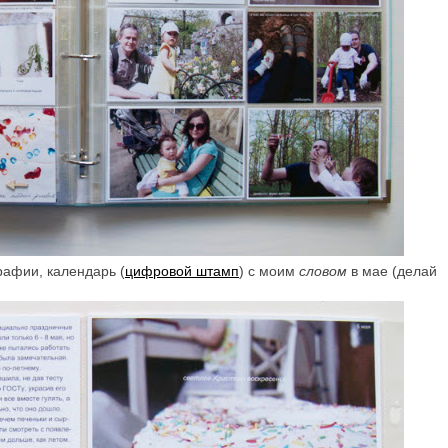
рафии, календарь (
цифровой штамп
) с моим
словом
в мае (делай