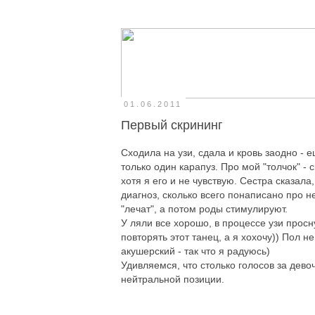
01.06.2011
Первый скрининг
Сходила на узи, сдала и кровь заодно - е
только один карапуз. Про мой "толчок" -
хотя я его и не чувствую. Сестра сказал
диагноз, сколько всего понаписано про не
"лечат", а потом роды стимулируют.
У ляли все хорошо, в процессе узи просн
повторять этот танец, а я хохочу)) Пол н
акушерский - так что я радуюсь)
Удивляемся, что столько голосов за дево
нейтральной позиции.