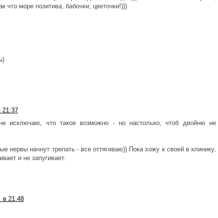
к что море позитива, бабочки, цветочки!)))
ы)
в 21:37
 не исключаю, что такое возможно - но настолько, чтоб двойню не
ые нервы начнут трепать - все оттягиваю)) Пока хожу к своей в клинику,
вает и не запугивает.
. в 21:48