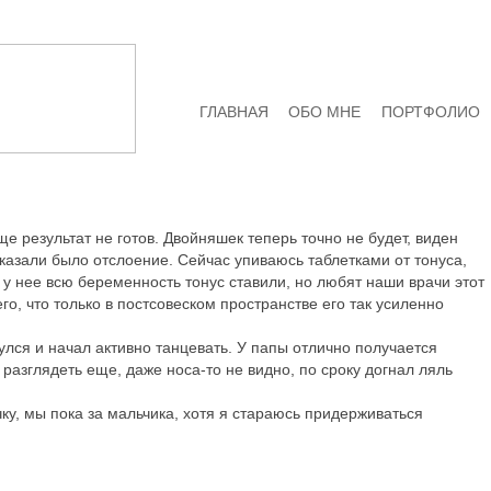
ГЛАВНАЯ
ОБО МНЕ
ПОРТФОЛИО
ще результат не готов. Двойняшек теперь точно не будет, виден
 сказали было отслоение. Сейчас упиваюсь таблетками от тонуса,
а, у нее всю беременность тонус ставили, но любят наши врачи этот
го, что только в постсовеском пространстве его так усиленно
улся и начал активно танцевать. У папы отлично получается
е разглядеть еще, даже носа-то не видно, по сроку догнал ляль
чку, мы пока за мальчика, хотя я стараюсь придерживаться