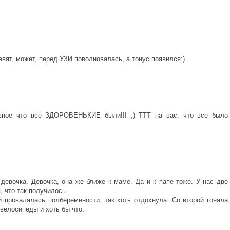
авят, может, перед УЗИ поволновалась, а тонус появился:)
лавное что все ЗДОРОВЕНЬКИЕ были!!! ;) ТТТ на вас, что все было
 девочка. Девочка, она же ближе к маме. Да и к папе тоже. У нас две
, что так получилось.
й провалялась полберемености, так хоть отдохнула. Со второй гоняла
 велосипеды и хоть бы что.