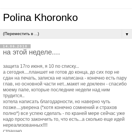
Polina Khoronko
▼
14.06.2010
на этой неделе....
защита 17го июня, я 10 по списку...
а сегодня....планшет не готов до конца, до сих пор не
сдан на печать, записка не написана - конечно есть пару
глав, но основной части нет...макет не доклеен - спасибо
моему папе, которые последние недели над ним
трудится..
хотела написать благодарности, но наверно чуть
позже....уверена (*хотя конечно сомнений и страхов
полно*) все успею сделать - по краней мере сейчас уже
надо просто закончить то, что есть...а сколько еще идей
нереализованных!!!!
страшно...