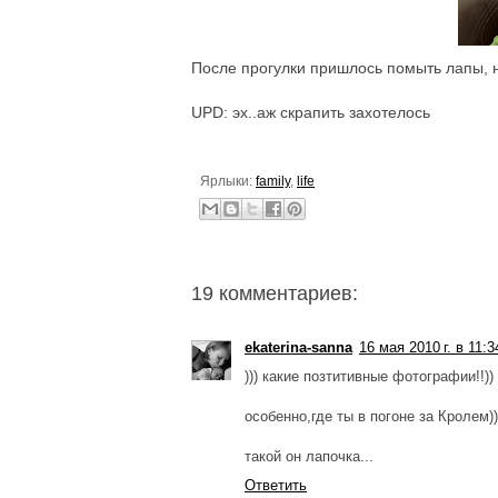
После прогулки пришлось помыть лапы, н
UPD: эх..аж скрапить захотелось
Ярлыки:
family
,
life
19 комментариев:
ekaterina-sanna
16 мая 2010 г. в 11:3
))) какие позтитивные фотографии!!))
особенно,где ты в погоне за Кролем))
такой он лапочка...
Ответить