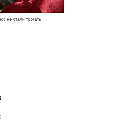
ос не стали трогать
4
)