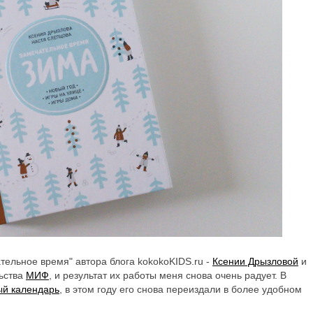
ательное время" автора блога kokokoKIDS.ru -
Ксении Дрызловой
и
льства
МИФ
, и результат их работы меня снова очень радует. В
ый календарь
, в этом году его снова переиздали в более удобном