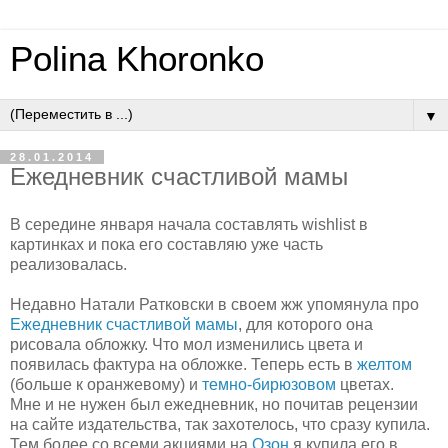
Polina Khoronko
▼
28.01.2014
Ежедневник счастливой мамы
В середине января начала составлять wishlist в
картинках и пока его составляю уже часть
реализовалась.
Недавно Натали Ратковски в своем жж упомянула про
Ежедневник счастливой мамы
, для которого она
рисовала обложку. Что мол изменились цвета и
появилась фактура на обложке. Теперь есть в
желтом
(больше к оранжевому) и
темно-бирюзовом
цветах.
Мне и не нужен был ежедневник, но почитав рецензии
на сайте издательства, так захотелось, что сразу купила.
Тем более со всеми акциями на
Озон
я купила его в