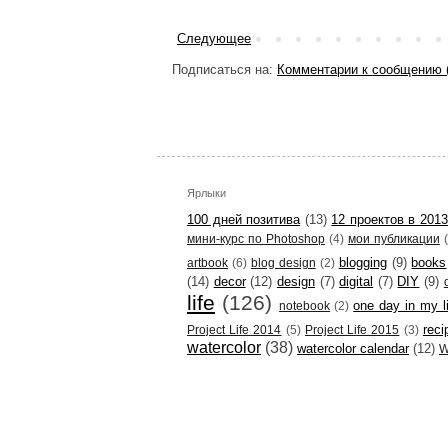
Следующее
Подписаться на:
Комментарии к сообщению 
Ярлыки
100 дней позитива
(13)
12 проектов в 2013
мини-курс по Photoshop
(4)
мои публикации
blogging
(9)
books
artbook
(6)
blog design
(2)
(14)
decor
(12)
design
(7)
digital
(7)
DIY
(9)
life
(126)
one day in my l
notebook
(2)
reci
Project Life 2014
(5)
Project Life 2015
(3)
watercolor
(38)
watercolor calendar
(12)
W