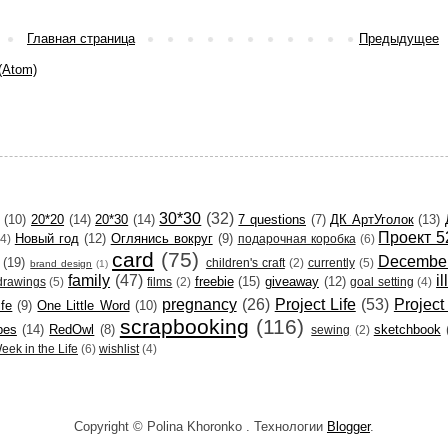
Главная страница
Предыдущее
(Atom)
30*30
(32)
(10)
20*20
(14)
20*30
(14)
7 questions
(7)
ДК АртУголок
(13)
Проект 5
Новый год
(12)
Оглянись вокруг
(9)
(4)
подарочная коробка
(6)
card
(75)
December
(19)
children's craft
(2)
currently
(5)
brand design
(1)
family
(47)
i
freebie
(15)
giveaway
(12)
drawings
(5)
films
(2)
goal setting
(4)
pregnancy
(26)
Project Life
(53)
Project
ife
(9)
One Little Word
(10)
scrapbooking
(116)
pes
(14)
RedOwl
(8)
sketchbook
sewing
(2)
eek in the Life
(6)
wishlist
(4)
Copyright © Polina Khoronko . Технологии
Blogger
.