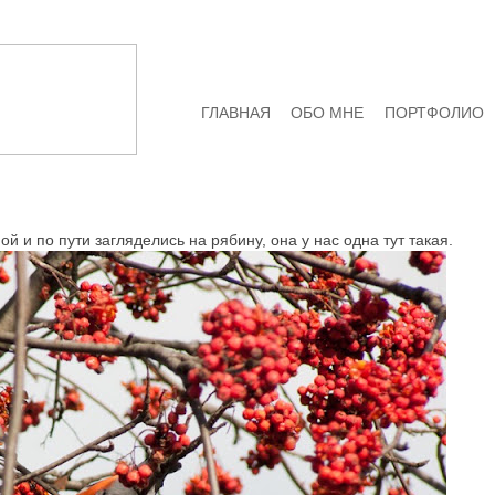
ГЛАВНАЯ
ОБО МНЕ
ПОРТФОЛИО
й и по пути загляделись на рябину, она у нас одна тут такая.