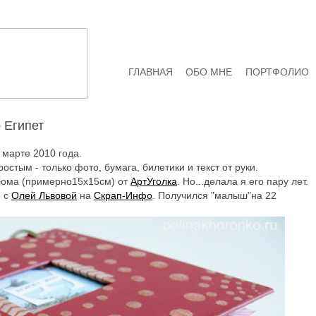
ГЛАВНАЯ
ОБО МНЕ
ПОРТФОЛИО
 Египет
 марте 2010 года.
тым - только фото, бумага, билетики и текст от руки.
ьбома (примерно15х15см) от
АртУголка
. Но...делала я его пару лет.
е с
Олей Львовой
на
Скрап-Инфо
. Получился "малыш"на 22