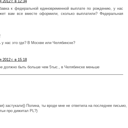
 2012 г. в 12:34
бавка к федеральной единовременной выплате по рождению, у нас
жет вам все вместе оформили, сколько выплатили? Федеральная
9
 у нас это где? В Москве или Челябинске?
 2012 г. в 15:18
ве должно быть больше чем 5тыс., в Челябинске меньше
ая) застукали)) Полина, ты вроде мне не ответила на последнее письмо,
атьи про дижитал PL?)