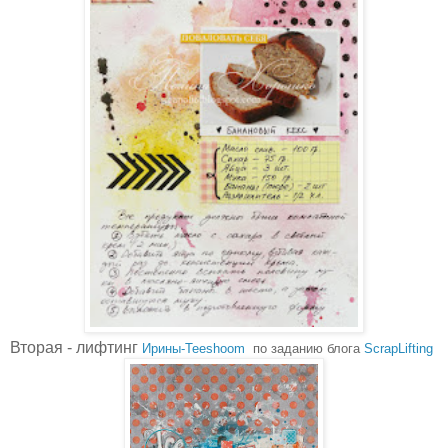
Вторая - лифтинг
Ирины-Teeshoom
по заданию блога
ScrapLifting