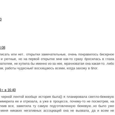
0
3:08
писать или нет.. открытки замечательные, очень понравилось бисерное
 и уютные, но на первой открытке мне как-то сразу бросилась в глаза
ателем, не купила бы именно из-за нее, мрачноватая она какая-то. либо
ом, работы чудесные! восхищаюсь всеми, когда захожу в блог.
г. в 16:40
 с черной лентой вообще история была)) я планировала светло-бежевую
римерила ее и отрезала, а уже в процессе, почему-то не посмотрев, на
клеив все, заметила ту самую подготовленную бежевую..но было уже
у меня никаких негативных ассоциаций она не вызвала, да и всем не