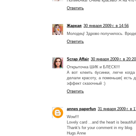
Полиночка! Очень красиво! А на что
Ответить
Жаркая
30 января 2009 г. в 14:56
Молодец! Здрово получилось. Вроде 
Ответить
Scrap Affair
30 января 2009 г. в 20:20
Открыточка ШИК и БЛЕСК!!!
А вот клеить бусинки, легче когд
делали красоту, а поменьше( есть 
эффект сказочный :)
Ответить
annes paperfun
31 января 2009 г. в 1
Wow!!!
Lovely card ...and the heart is beautiful
Thank's for your comment in my blog.
Hugs Anne