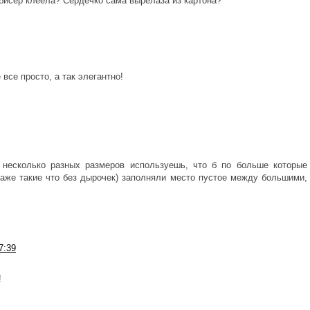
 бисер клеела? Сердечко сама вырелаза из картона?
все просто, а так элегантно!
а несколько разных размеров используешь, что б по больше которые
даже такие что без дырочек) заполняли место пустое между большими,
7:39
!