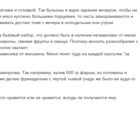
тами и готовкой. Так бульоны я варю заранее вечером, чтобы не
ли мясо куплено большими порциями, то часть замораживается и
живать достаю тоже с вечера в холодильник или утром.
да базовый набор, что должно быть в наличии независимо от меню.
макароны, свежие фрукты и овощи. Поэтому вносить разнообразие с
олне хватает.
зависима от магазина. Меня тянет туда на каждой прогулке "за
морозка. Так например, купив 500 гр фарша, из половины я
 же делаю фрикадельки с тертой тыквой (надо же было ее куда-то
то нравится или не нравится, всегда ли получается ему