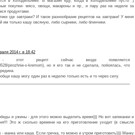
тся в холодильнике. В магазин еду, когда в холодильнике пусто :)
ные покупки- мясо, овощи, макароны и пр., и пару раз на неделе за
ися продуктами.
тике где завтраки? И такое разнообразие рецептов на завтраки! У меня
ай им только кашу овсяную, либо сырники, либо блинчики.
аля 2014 г. в 18:42
" - этот рецепт сейчас везде появляется
pe33528/pirozhnie-s-kremom), но я его так и не сделала, побоялась, что
ередина.
ообще кашу могу один раз в неделю только есть и то через силу.
обеды и ужины - для этого можно выделить время))) Но вот запеканки и
оиня!!! Это ж сколько времени на его приготовление уходит (в смысле
 - манка или каша. Если гречка, то можно и утром приготовить)))) Манку