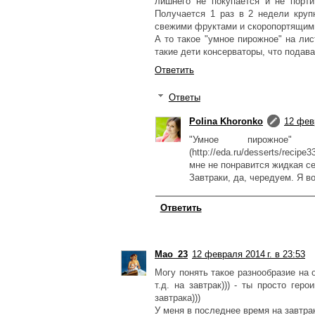
лишнего не покупается и не порти
Получается 1 раз в 2 недели круп
свежими фруктами и скоропортящим
А то такое "умное пирожное" на лис
такие дети консерваторы, что подав
Ответить
Ответы
Polina Khoronko
12 февр
"Умное пирожное
(http://eda.ru/desserts/reci
мне не понравится жидкая с
Завтраки, да, чередуем. Я в
Ответить
Мао_23
12 февраля 2014 г. в 23:53
Могу понять такое разнообразие на 
т.д. на завтрак))) - ты просто гер
завтрака)))
У меня в последнее время на завтрак