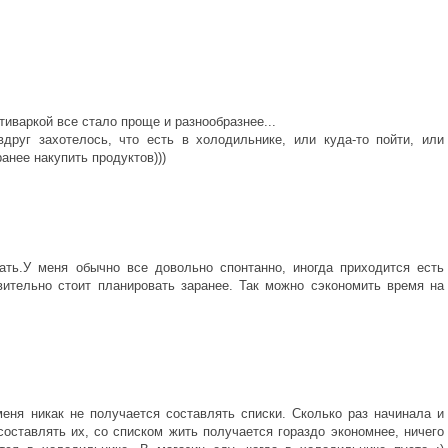
ьтиваркой все стало проще и разнообразнее...
друг захотелось, что есть в холодильнике, или куда-то пойти, или
ранее накупить продуктов)))
тать.У меня обычно все довольно спонтанно, иногда приходится есть
вительно стоит планировать заранее. Так можно сэкономить время на
меня никак не получается составлять списки. Сколько раз начинала и
составлять их, со списком жить получается гораздо экономнее, ничего