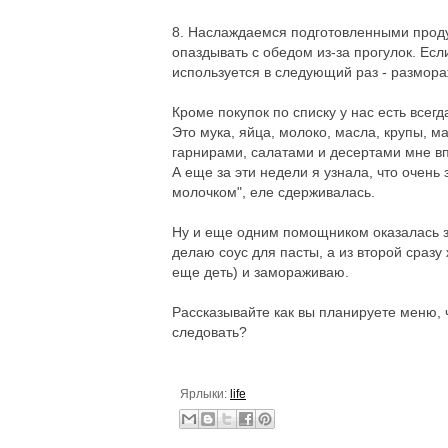
8. Наслаждаемся подготовленными продук
опаздывать с обедом из-за прогулок. Ес
используется в следующий раз - размора
Кроме покупок по списку у нас есть всег
Это мука, яйца, молоко, масла, крупы, 
гарнирами, салатами и десертами мне вп
А еще за эти недели я узнала, что очень 
молочком", еле сдерживалась.
Ну и еще одним помощником оказалась за
делаю соус для пасты, а из второй сразу
еще деть) и замораживаю.
Рассказывайте как вы планируете меню, ч
следовать?
Ярлыки:
life