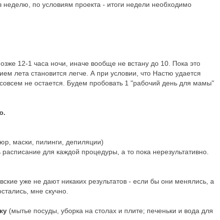
 в неделю, по условиям проекта - итоги недели необходимо
озже 12-1 часа ночи, иначе вообще не встану до 10. Пока это
ем лета становится легче. А при условии, что Настю удается
 совсем не остается. Будем пробовать 1 "рабочий день для мамы"
ю.
юр, маски, пилинги, депиляции)
расписание для каждой процедуры, а то пока нерезультативно.
ские уже не дают никаких результатов - если бы они менялись, а
остались, мне скучно.
аку
(мытье посуды, уборка на столах и плите; печеньки и вода для