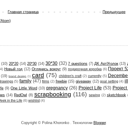
Главная страница
Предыдущее
(Atom)
30*30
(32)
(10)
20*20
(14)
20*30
(14)
7 questions
(7)
ДК АртУголок
(13)
Проект 5
Новый год
(12)
Оглянись вокруг
(9)
(4)
подарочная коробка
(6)
card
(75)
December
(19)
children's craft
(2)
currently
(5)
brand design
(1)
family
(47)
i
freebie
(15)
giveaway
(12)
drawings
(5)
films
(2)
goal setting
(4)
pregnancy
(26)
Project Life
(53)
Project
ife
(9)
One Little Word
(10)
scrapbooking
(116)
pes
(14)
RedOwl
(8)
sketchbook
sewing
(2)
eek in the Life
(6)
wishlist
(4)
Copyright © Polina Khoronko . Технологии
Blogger
.