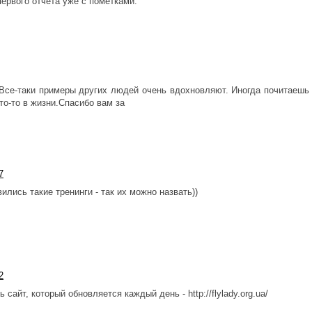
первого отчета уже с пометками.
! Все-таки примеры других людей очень вдохновляют. Иногда почитаешь
то-то в жизни.Спасибо вам за
7
ились такие тренинги - так их можно назвать))
2
сайт, который обновляется каждый день - http://flylady.org.ua/