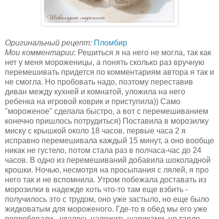
Оригинальный рецепт:
Пломбир
Мои комментарии
: Решиться я на него не могла, так как
нет у меня мороженицы, а понять сколько раз вручную
перемешивать придется по комментариям автора я так и
не смогла. Но пробовать надо, поэтому переставив
диван между кухней и комнатой, уложила на него
ребенка на игровой коврик и приступила)) Само
"мороженое" сделала быстро, а вот с перемешиванием
конечно пришлось потрудиться) Поставила в морозилку
миску с крышкой около 18 часов, первые часа 2 я
исправно перемешивала каждый 15 минут, а оно вообще
никак не густело, потом стала раз в полчаса-час до 24
часов. В одно из перемешиваний добавила шоколадной
крошки. Ночью, несмотря на просыпания с лялей, я про
него так и не вспомнила. Утром побежала доставать из
морозилки в надежде хоть что-то там еще взбить -
получилось это с трудом, оно уже застыло, но еще было
жидковатым для мороженого. Где-то в обед мы его уже
попробовали - удалось наложить шариками, но таяло