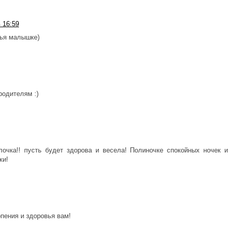
в 16:59
вья малышке)
родителям :)
очка!! пусть будет здорова и весела! Полиночке спокойных ночек и
ки!
рпения и здоровья вам!