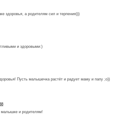
е здоровья, а родителям сил и терпения)))
стливыми и здоровыми:)
оровья! Пусть малышечка растёт и радует маму и папу ;о))
38
 малышке и родителям!