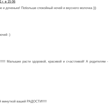
 г. в 15:06
е и доченьке! Побольше спокойный ночей и вкусного молочка )))
очей :)
!!!! Малышке расти здоровой, красивой и счастливой! А родителям -
й минуткой вашей РАДОСТИ!!!!!