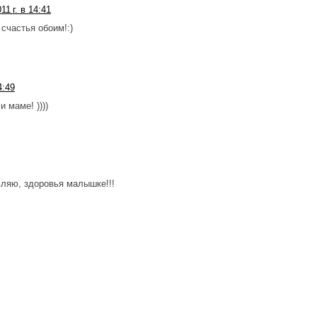
11 г. в 14:41
счастья обоим!:)
4:49
 маме! ))))
вляю, здоровья малышке!!!