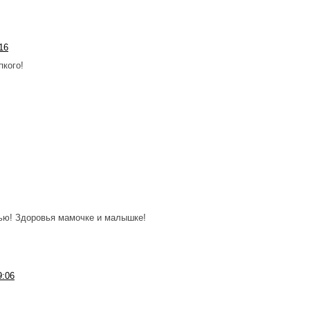
:16
пкого!
ю! Здоровья мамочке и малышке!
9:06