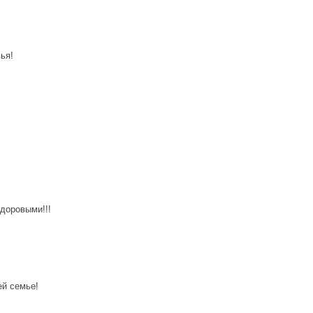
ья!
доровыми!!!
ей семье!