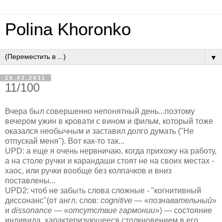
Polina Khoronko
▼
26.02.2011
11/100
Вчера был совершенно непонятный день...поэтому
вечером ужин в кровати с вином и фильм, который тоже
оказался необычным и заставил долго думать ("Не
отпускай меня"). Вот как-то так...
UPD: а еще я очень нервничаю, когда прихожу на работу,
а на столе ручки и карандаши стоят не на своих местах -
хаос, или ручки вообще без колпачков и вниз
поставлены...
UPD2: чтоб не забыть слова сложные - "когнитивный
диссонанс"(от англ. слов:
cognitive
— «
познавательный
»
и
dissonance
— «
отсутствие гармонии
») — состояние
индивида, характеризующееся столкновением в его