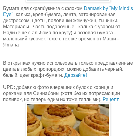
Бумага для скрапбукинга с флоком
Damask by
"My Mind’s
Eye"
,
калька, креп-бумага, лента, затонированная
дистрессом, цветы, половинки жемчужин, тычинки.
Материалы - часть подарочные - калька с узором от
Нади (еще с альбома по кругу) и розовая бумага -
маленький кусочек тоже с тех же времен от Маши -
Яmaha
В открытках нужно использовать только представленные
цвета в любых пропорциях, можно добавить черный,
белый, цвет крафт-бумаги.
Дерзайте!
UPD: добавлю фото вчерашник булок с корице и
орехами аля Синнабоны (хотя без их потрясающий
поливок, но теперь едим их тоже теплыми).
Рецепт