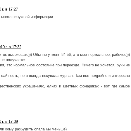
 г. в 17:27
ь много ненужной информации
10 г. в 17:32
уток высоковато))) Обычно у меня 84-56, это мое нормальное, рабочее)))
 не получается...
ия, это нормальное состояние при переезде. Ничего не хочется, руки не
 сайт есть, но я всегда покупала журнал. Там все подробно и интересно
дественских украшениях, елках и цветных фонариках - вот где самое
 г. в 17:39
или кому разбудить спала бы меньше)