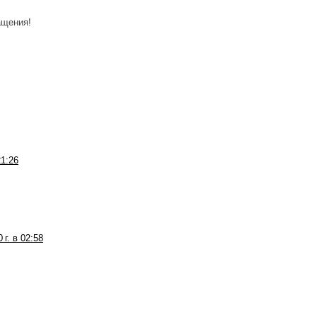
ащения!
21:26
 г. в 02:58