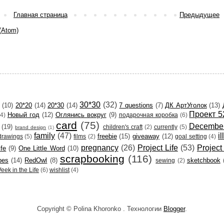
Главная страница
Предыдущее
(Atom)
30*30
(32)
(10)
20*20
(14)
20*30
(14)
7 questions
(7)
ДК АртУголок
(13)
Проект 5
Новый год
(12)
Оглянись вокруг
(9)
(4)
подарочная коробка
(6)
card
(75)
December
(19)
children's craft
(2)
currently
(5)
brand design
(1)
family
(47)
i
freebie
(15)
giveaway
(12)
drawings
(5)
films
(2)
goal setting
(4)
pregnancy
(26)
Project Life
(53)
Project
ife
(9)
One Little Word
(10)
scrapbooking
(116)
pes
(14)
RedOwl
(8)
sketchbook
sewing
(2)
eek in the Life
(6)
wishlist
(4)
Copyright © Polina Khoronko . Технологии
Blogger
.