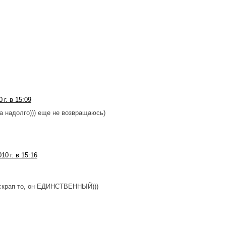
 г. в 15:09
а надолго))) еще не возвращаюсь)
10 г. в 15:16
 скрап то, он ЕДИНСТВЕННЫЙ)))