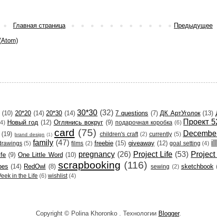
Главная страница
Предыдущее
(Atom)
30*30
(32)
(10)
20*20
(14)
20*30
(14)
7 questions
(7)
ДК АртУголок
(13)
Проект 5
Новый год
(12)
Оглянись вокруг
(9)
(4)
подарочная коробка
(6)
card
(75)
December
(19)
children's craft
(2)
currently
(5)
brand design
(1)
family
(47)
i
freebie
(15)
giveaway
(12)
drawings
(5)
films
(2)
goal setting
(4)
pregnancy
(26)
Project Life
(53)
Project
ife
(9)
One Little Word
(10)
scrapbooking
(116)
pes
(14)
RedOwl
(8)
sketchbook
sewing
(2)
eek in the Life
(6)
wishlist
(4)
Copyright © Polina Khoronko . Технологии
Blogger
.