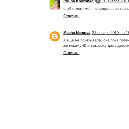
Polina Khoronko
20 января 2010 
ого!! отчего же я не видела сие тв
Ответить
Masha Nemova
21 января 2010 г. в 1
я еще не показывала, она пока голен
же покажу)))) а выкройку дала девочк
Ответить