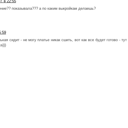
г. в 22:55
орение?? показывала??? а по каким выкройкам делаешь?
5:59
ькая сидит - не могу платье никак сшить, вот как все будет готово - тут
а)))