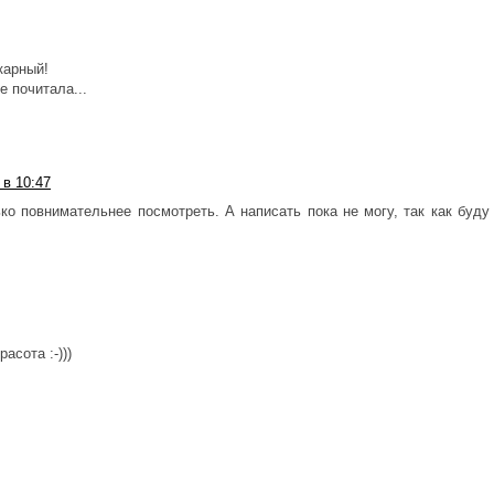
карный!
е почитала...
 в 10:47
ко повнимательнее посмотреть. А написать пока не могу, так как буду
асота :-)))