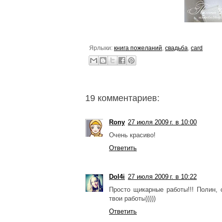
Ярлыки:
книга пожеланий
,
свадьба
,
card
19 комментариев:
Rony
27 июля 2009 г. в 10:00
Очень красиво!
Ответить
Dol4i
27 июля 2009 г. в 10:22
Просто щикарные работы!!! Полин, 
твои работы)))))
Ответить