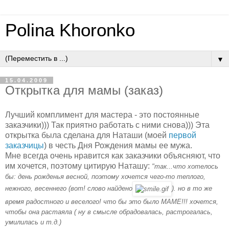
Polina Khoronko
▼
15.04.2009
Открытка для мамы (заказ)
Лучший комплимент для мастера - это постоянные
заказчики))) Так приятно работать с ними снова))) Эта
открытка была сделана для Наташи (моей
первой
заказчицы
) в честь Дня Рождения мамы ее мужа.
Мне всегда очень нравится как заказчики объясняют, что
им хочется, поэтому цитирую Наташу:
"так...что хотелось
бы: день рожденья весной, поэтому хочется чего-то теплого,
нежного, весеннего (вот! слово найдено
). но в то же
время радостного и веселого! что бы это было МАМЕ!!! хочется,
чтобы она растаяла ( ну в смысле обрадовалась, растрогалась,
умилилась и т.д.)