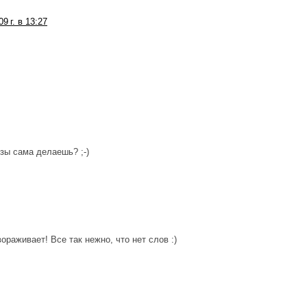
9 г. в 13:27
!
нзы сама делаешь? ;-)
ораживает! Все так нежно, что нет слов :)