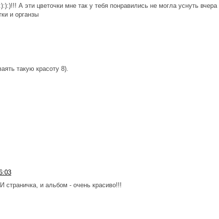
:):)!!! А эти цветочки мне так у тебя понравились не могла уснуть вчера
тки и органзы
ваять такую красоту 8).
6:03
И страничка, и альбом - очень красиво!!!